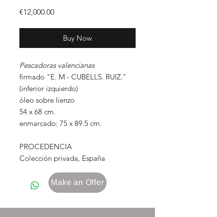
Price
€12,000.00
Buy Now
Pescadoras valencianas
firmado "E. M - CUBELLS. RUIZ."
(inferior izquierdo)
óleo sobre lienzo
54 x 68 cm.
enmarcado: 75 x 89.5 cm.
PROCEDENCIA
Colección privada, España
Make an Offer