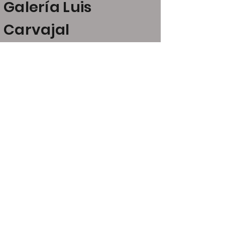
Galería Luis
Carvajal
Claudio Coello, 24
28001 Madrid
art@luiscarvajal.net
+34 646 21 53 52
+34 609 07 23 13
Opening hours
Monday - Friday, 11:30am -
2:00pm; 5:00pm - 8:00pm
Saturday, 11:00am - 2:00pm