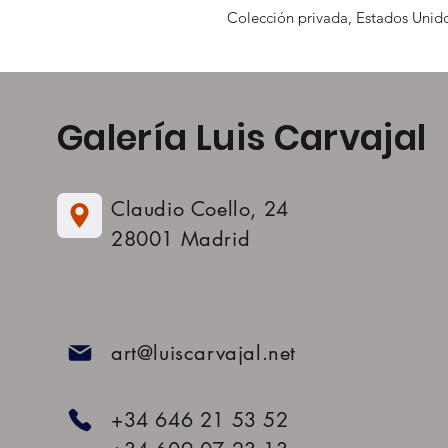
Colección privada, Estados Unid
Galería Luis Carvajal
Claudio Coello, 24
28001 Madrid
art@luiscarvajal.net
+34 646 21 53 52