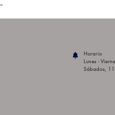
os
Horario
Lunes - Viern
Sábados, 11