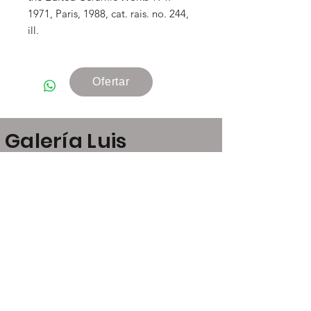
1971, Paris, 1988, cat. rais. no. 244,
ill.
Ofertar
Galería Luis
Carvajal
Claudio Coello, 24
28001 Madrid
art@luiscarvajal.net