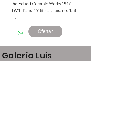
the Edited Ceramic Works 1947-
1971, Paris, 1988, cat. rais. no. 138,
ill.
Ofertar
Galería Luis
Carvajal
Claudio Coello, 24
28001 Madrid
art@luiscarvajal.net