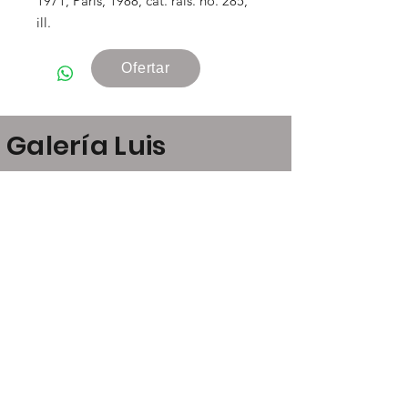
1971, Paris, 1988, cat. rais. no. 285,
ill.
Ofertar
Galería Luis
Carvajal
Claudio Coello, 24
28001 Madrid
art@luiscarvajal.net
+34 646 21 53 52
+34 609 07 23 13