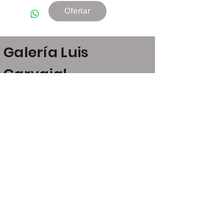
Ofertar
Galería Luis
Carvajal
Claudio Coello, 24
28001 Madrid
art@luiscarvajal.net
+34 646 21 53 52
+34 609 07 23 13