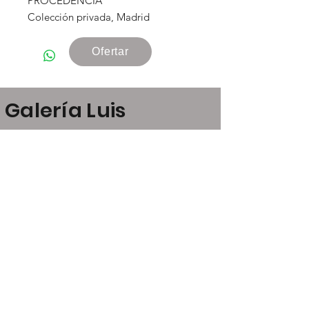
PROCEDENCIA
Colección privada, Madrid
Ofertar
Galería Luis
Carvajal
Claudio Coello, 24
28001 Madrid
art@luiscarvajal.net
+34 646 21 53 52
+34 609 07 23 13