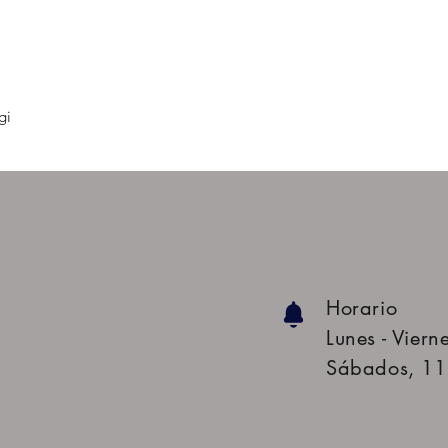
gi
Horario
Lunes - Viern
Sábados, 11